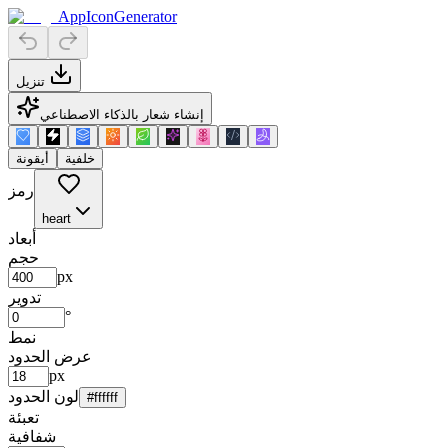
AppIconGenerator
تنزيل
إنشاء شعار بالذكاء الاصطناعي
خلفية
أيقونة
رمز
heart
أبعاد
حجم
px
تدوير
°
نمط
عرض الحدود
px
لون الحدود
#ffffff
تعبئة
شفافية