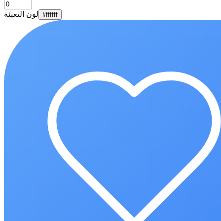
لون التعبئة
#ffffff