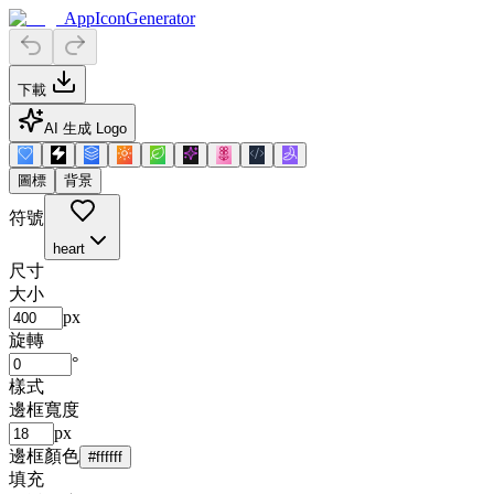
AppIconGenerator
下載
AI 生成 Logo
圖標
背景
符號
heart
尺寸
大小
px
旋轉
°
樣式
邊框寬度
px
邊框顏色
#ffffff
填充