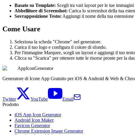
Basato su Template:
Scegli tra vari layout per le tue immagini
Abbellitore di Screenshot:
Carica lo screenshot della tua est
Sovrapposizione Testo:
Aggiungi il nome della tua estensione e
Come Usare
Seleziona la scheda "Chrome" nel generatore.
Carica il tuo logo e configura il colore di sfondo.
Per l'immagine Marquee, scegli un layout e aggiungi il tuo test
Clicca su "Scarica" per ottenere tutte le risorse pronte per la 
AppIconGenerator
Generatore di Icone App Gratuito per iOS & Android & Web & Chro
Twitter
YouTube
Email
Prodotto
iOS App Icon Generator
Android Icon Maker
Favicon Generator
Chrome Extension Image Generator