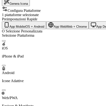
Genera Icona
Configura Piattaforme
1 piattaforme selezionate
Preimpostazioni Rapide
App Mobile
iOS + Android
App Web
Web + Chrome
App De
O Selezione Personalizzata
Selezione Piattaforma
🍎
iOS
iPhone & iPad
🤖
Android
Icone Adattive
🌐
Web/PWA
Favicon & Manifesto