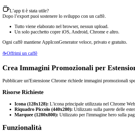
L’app ti è stata utile?
Dopo l’export puoi sostenere lo sviluppo con un caffè.
Tutto viene elaborato nel browser, nessun upload.
Un solo pacchetto copre iOS, Android, Chrome e altro.
Ogni caffè mantiene AppIconGenerator veloce, privato e gratuito.
☕
Offrimi un caffè
Crea Immagini Promozionali per Estensi
Pubblicare un'Estensione Chrome richiede immagini promozionali specif
Risorse Richieste
Icona (128x128):
L'icona principale utilizzata nel Chrome Web
Riquadro Piccolo (440x280):
Utilizzato sulla parete delle este
Marquee (1280x800):
Utilizzato per l'immagine hero sulla pagi
Funzionalità