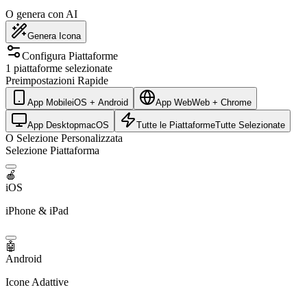
O genera con AI
Genera Icona
Configura Piattaforme
1 piattaforme selezionate
Preimpostazioni Rapide
App Mobile
iOS + Android
App Web
Web + Chrome
App Desktop
macOS
Tutte le Piattaforme
Tutte Selezionate
O Selezione Personalizzata
Selezione Piattaforma
🍎
iOS
iPhone & iPad
🤖
Android
Icone Adattive