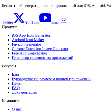
Бесплатный генератор иконок приложений для iOS, Android, We
Twitter
YouTube
Email
Продукт
iOS App Icon Generator
Android Icon Maker
Favicon Generator
Chrome Extension Image Generator
Free App Logo Maker
Генератор скриншотов приложений
Ресурсы
Блог
Руководство по размерам иконок приложений
Цены
FAQ
Документация
Компания
О нас